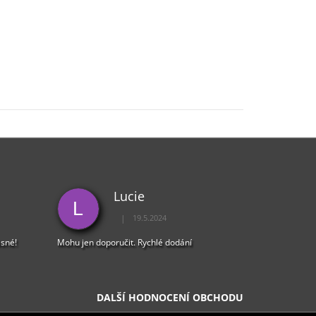
Lucie
L
|
19.5.2024
5 z 5 hvězdiček.
Hodnocení obchodu je 5 z 5 hvězdiček.
ásné!
Mohu jen doporučit. Rychlé dodání
DALŠÍ HODNOCENÍ OBCHODU