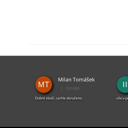
Milan Tomášek
MT
II
|
25.5.2026
Hodnocení obchodu je 5 z 5 hvězdiček.
Dobré zboží, rychle doručeno.
vše v 