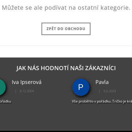
Můžete se ale podívat na ostatní kategorie.
ZPĚT DO OBCHODU
JAK NÁS HODNOTÍ NAŠI ZÁKAZNÍCI
Iva Ipserová
Pavla
P
|
|
6.12.2024
9.6.2024
Hodnocení obchodu je 5 z 5 hvězdiček.
Hodnocení obchodu je 
pořádku
Vše proběhlo v pořádku. Tričko je kr