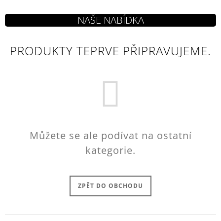
J
E
M
E
PRODUKTY TEPRVE PŘIPRAVUJEME.
ASSASSIN
´S
CREED
HRNEK
CREST
&
RED
269
Kč
Můžete se ale podívat na ostatní
kategorie.
ZPĚT DO OBCHODU