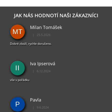
JAK NÁS HODNOTÍ NAŠI ZÁKAZNÍCI
Milan Tomášek
MT
|
25.5.2026
Hodnocení obchodu je 5 z 5 hvězdiček.
Dobré zboží, rychle doručeno.
Iva Ipserová
II
|
6.12.2024
Hodnocení obchodu je 5 z 5 hvězdiček.
vše v pořádku
Pavla
P
|
9.6.2024
Hodnocení obchodu je 5 z 5 hvězdiček.