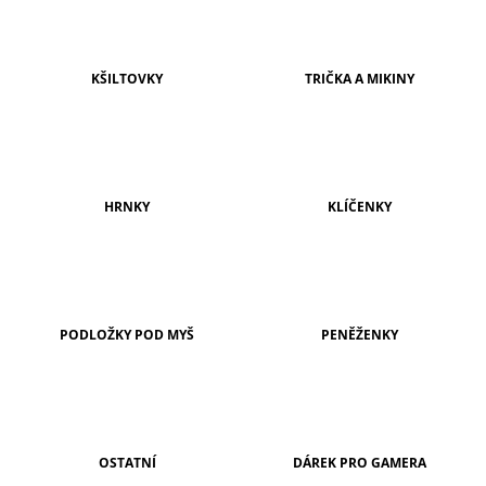
A
J
Í
KŠILTOVKY
TRIČKA A MIKINY
T
?
HRNKY
KLÍČENKY
HLEDAT
PODLOŽKY POD MYŠ
PENĚŽENKY
D
O
P
O
R
U
Č
OSTATNÍ
DÁREK PRO GAMERA
U