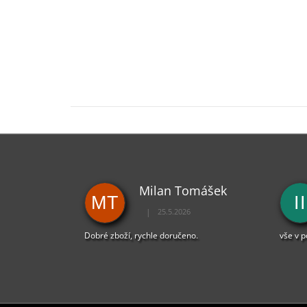
Milan Tomášek
MT
II
|
25.5.2026
Hodnocení obchodu je 5 z 5 hvězdiček.
Dobré zboží, rychle doručeno.
vše v 