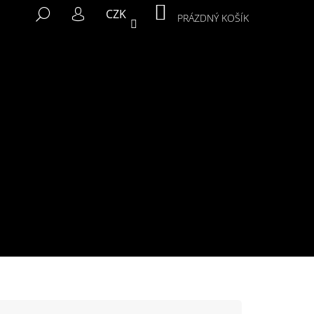
NÁKUPNÍ
HLEDAT
CZK
KOŠÍK
PRÁZDNÝ KOŠÍK
PŘIHLÁŠENÍ
Následující
MIKINA MURALS