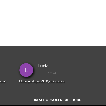
Lucie
L
|
19.5.2024
5 z 5 hvězdiček.
Hodnocení obchodu je 5 z 5 hvězdiček.
ásné!
Mohu jen doporučit. Rychlé dodání
DALŠÍ HODNOCENÍ OBCHODU