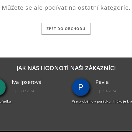
Můžete se ale podívat na ostatní kategorie.
ZPĚT DO OBCHODU
JAK NÁS HODNOTÍ NAŠI ZÁKAZNÍCI
Iva Ipserová
Pavla
P
|
|
6.12.2024
9.6.2024
Hodnocení obchodu je 5 z 5 hvězdiček.
Hodnocení obchodu je 
pořádku
Vše proběhlo v pořádku. Tričko je kr