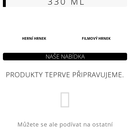
330 ML
A
J
Í
T
?
HERNÍ HRNEK
FILMOVÝ HRNEK
HLEDAT
PRODUKTY TEPRVE PŘIPRAVUJEME.
D
O
P
O
R
U
Můžete se ale podívat na ostatní
Č
U