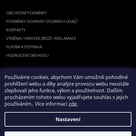
Á
INFORMACE PRO VÁS
P
OBCHODNÍ PODMÍNKY
A
PODMÍNKY OCHRANY OSOBNÍCH ÚDAJŮ
T
KONTAKTY
Í
VÝMĚNA / VRÁCENÍ ZBOŽÍ / REKLAMACE
PLATBA A DOPRAVA
HODNOCENÍ OBCHODU
Používáme cookies, abychom Vám umožnili pohodlné
PŘIJÍMÁME ONLINE PLATBY
prohlížení webu a díky analýze provozu webu neustále
zlepšovali jeho funkce, výkon a použitelnost. Dalším
procházením tohoto webu vyjadřujete souhlas s jejich
používáním.. Více informací
zde
.
Nastavení
© 2026 Hookler. Všechna práva vyhrazena.
Vytvořil Shoptet