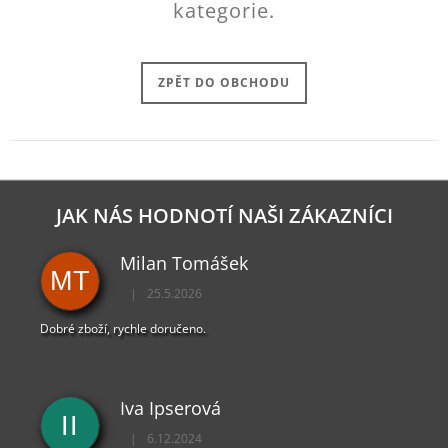
kategorie.
J
E
M
E
ZPĚT DO OBCHODU
HORIZON
FORBIDDEN
WEST
KLÍČENKA
MAMMOTH
JAK NÁS HODNOTÍ NAŠI ZÁKAZNÍCI
199
Kč
Milan Tomášek
MT
|
25.5.2026
Hodnocení obchodu je 5 z 5 hvězdiček.
Dobré zboží, rychle doručeno.
Iva Ipserová
II
|
6.12.2024
Hodnocení obchodu je 5 z 5 hvězdiček.