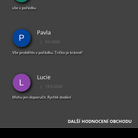
vše v pořádku
Pavla
P
|
9.6.2024
Hodnocení obchodu je 5 z 5 hvězdiček.
Vše proběhlo v pořádku. Tričko je krásné!
Lucie
L
|
19.5.2024
Hodnocení obchodu je 5 z 5 hvězdiček.
Mohu jen doporučit. Rychlé dodání
DALŠÍ HODNOCENÍ OBCHODU
Z