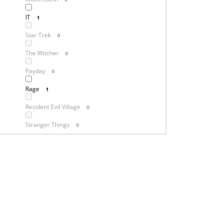
IT
1
Star Trek
0
The Witcher
0
Payday
0
Rage
1
Resident Evil Village
0
Stranger Things
0