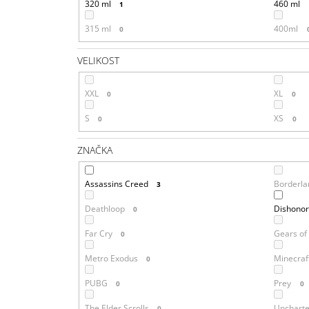
320 ml
460 ml
1
315 ml
400ml
0
VELIKOST
XXL
XL
0
0
S
XS
0
0
ZNAČKA
Assassins Creed
Borderla
3
Deathloop
Dishono
0
Far Cry
Gears of
0
Metro Exodus
Minecraf
0
PUBG
Prey
0
0
The Elder Scrolls
Unchart
0