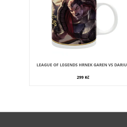
I
S
P
R
O
D
U
K
T
LEAGUE OF LEGENDS HRNEK GAREN VS DARIU
Ů
299 Kč