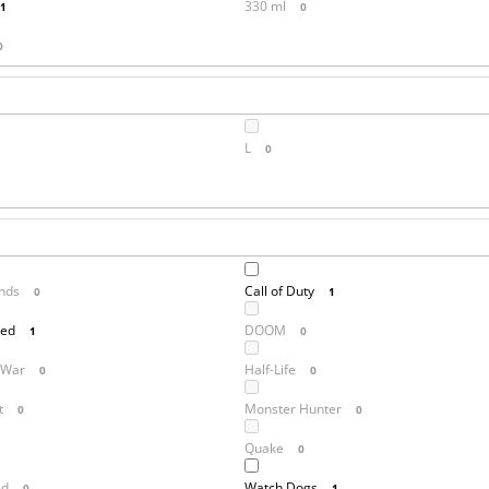
330 ml
1
0
0
L
0
nds
Call of Duty
0
1
red
DOOM
1
0
 War
Half-Life
0
0
t
Monster Hunter
0
0
Quake
0
ed
Watch Dogs
0
1