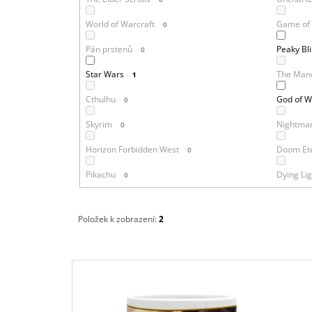
World of Warcraft
Game of
0
Pán prstenů
Peaky Bl
0
Star Wars
The Mand
1
Cthulhu
God of W
0
Skyrim
Nightmar
0
Horizon Forbidden West
Doom Et
0
Pikachu
Dying Lig
0
Položek k zobrazení:
2
V
Ý
P