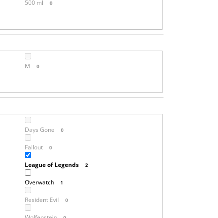
500 ml
0
M
0
Days Gone
0
Fallout
0
League of Legends
2
Overwatch
1
Resident Evil
0
Wolfenstein
0