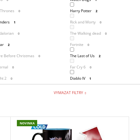
 Thrones
Harry Potter
0
2
inders
Rick and Morty
1
0
alorian
The Walking dead
0
0
ar
Fortnite
2
0
e Before Christmas
The Last of Us
0
2
ernal
Far Cry 6
0
0
ht 2
Diablo IV
0
1
VYMAZAT FILTRY
NOVINKA