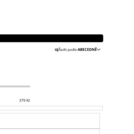
Ř
Řadit podle:
ABECEDNĚ
A
Z
E
N
Í
P
R
379
Kč
O
D
U
K