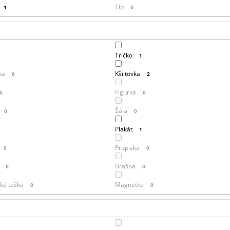
Tip
1
0
Tričko
1
ka
Kšiltovka
0
2
Figurka
0
0
Šála
0
0
Plakát
0
1
Propiska
0
0
Brašna
0
0
ká taška
Magnetka
0
0