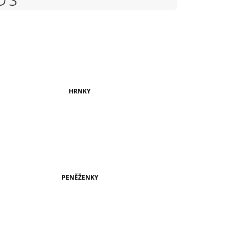
999 Kč
HRNKY
PENĚŽENKY