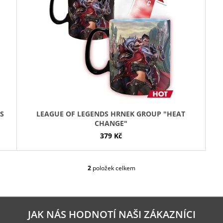
S
LEAGUE OF LEGENDS HRNEK GROUP "HEAT
CHANGE"
379 Kč
2
položek celkem
O
V
L
Á
D
JAK NÁS HODNOTÍ NAŠI ZÁKAZNÍCI
A