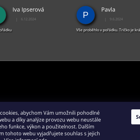
C
Iva Ipserová
Pavla
Í
P
P
|
|
6.12.2024
9.6.2024
R
Hodnocení obchodu je 5 z 5 hvězdiček.
Hodnocení obchodu je 
V
pořádku
Vše proběhlo v pořádku. Tričko je kr
K
Y
V
Ý
P
I
S
U
PŘIJÍMÁME ONLINE PLATBY
cookies, abychom Vám umožnili pohodlné
S
webu a díky analýze provozu webu neustále
jeho funkce, výkon a použitelnost. Dalším
 tohoto webu vyjadřujete souhlas s jejich