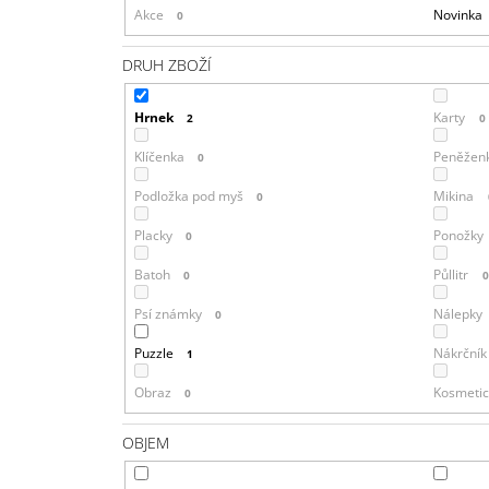
Akce
Novinka
0
DRUH ZBOŽÍ
Hrnek
Karty
2
0
Klíčenka
Peněžen
0
Podložka pod myš
Mikina
0
Placky
Ponožky
0
Batoh
Půllitr
0
Psí známky
Nálepky
0
Puzzle
Nákrčník
1
Obraz
Kosmetic
0
OBJEM