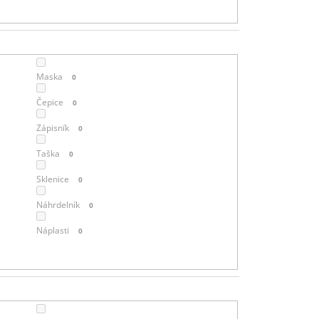
T
Ů
Maska
0
Čepice
0
Zápisník
0
Taška
0
Sklenice
0
Náhrdelník
0
Náplasti
0