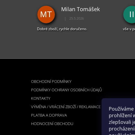
Milan Tomášek
MT
II
|
25.5.2026
Hodnocení obchodu je 5 z 5 hvězdiček.
Dobré zboží, rychle doručeno.
vše v 
Z
Á
INFORMACE PRO VÁS
P
OBCHODNÍ PODMÍNKY
A
PODMÍNKY OCHRANY OSOBNÍCH ÚDAJŮ
T
KONTAKTY
Í
VÝMĚNA / VRÁCENÍ ZBOŽÍ / REKLAMACE
Používáme 
prohlížení 
PLATBA A DOPRAVA
zlepšovali 
HODNOCENÍ OBCHODU
procházením