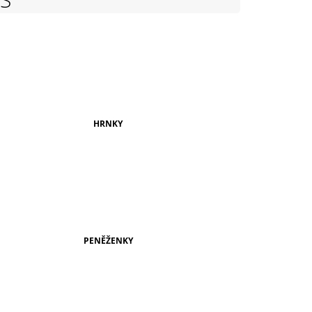
999 Kč
HRNKY
PENĚŽENKY