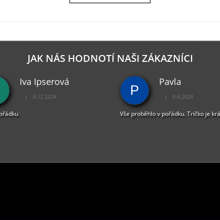
JAK NÁS HODNOTÍ NAŠI ZÁKAZNÍCI
Iva Ipserová
Pavla
P
|
|
6.12.2024
9.6.2024
Hodnocení obchodu je 5 z 5 hvězdiček.
Hodnocení obchodu je 
pořádku
Vše proběhlo v pořádku. Tričko je kr
PŘIJÍMÁME ONLINE PLATBY