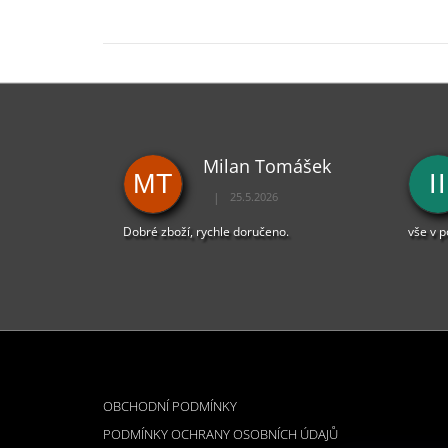
Milan Tomášek
MT
II
|
25.5.2026
Hodnocení obchodu je 5 z 5 hvězdiček.
Dobré zboží, rychle doručeno.
vše v 
Z
Á
INFORMACE PRO VÁS
P
OBCHODNÍ PODMÍNKY
A
PODMÍNKY OCHRANY OSOBNÍCH ÚDAJŮ
T