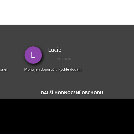
Lucie
L
|
19.5.2024
5 z 5 hvězdiček.
Hodnocení obchodu je 5 z 5 hvězdiček.
ásné!
Mohu jen doporučit. Rychlé dodání
DALŠÍ HODNOCENÍ OBCHODU