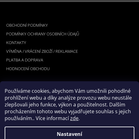
Z
Á
INFORMACE PRO VÁS
P
OBCHODNÍ PODMÍNKY
A
PODMÍNKY OCHRANY OSOBNÍCH ÚDAJŮ
T
KONTAKTY
Í
VÝMĚNA / VRÁCENÍ ZBOŽÍ / REKLAMACE
PLATBA A DOPRAVA
HODNOCENÍ OBCHODU
Používáme cookies, abychom Vám umožnili pohodlné
PŘIJÍMÁME ONLINE PLATBY
prohlížení webu a díky analýze provozu webu neustále
zlepšovali jeho funkce, výkon a použitelnost. Dalším
procházením tohoto webu vyjadřujete souhlas s jejich
používáním.. Více informací
zde
.
Nastavení