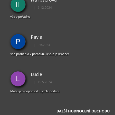
II
|
6.12.2024
Hodnocení obchodu je 5 z 5 hvězdiček.
vše v pořádku
Pavla
P
|
9.6.2024
Hodnocení obchodu je 5 z 5 hvězdiček.
Vše proběhlo v pořádku. Tričko je krásné!
Lucie
L
|
19.5.2024
Hodnocení obchodu je 5 z 5 hvězdiček.
Mohu jen doporučit. Rychlé dodání
DALŠÍ HODNOCENÍ OBCHODU