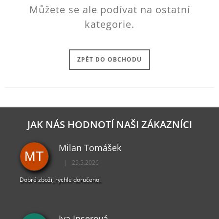
Můžete se ale podívat na ostatní
J
E
kategorie.
M
E
HORIZON
ZPĚT DO OBCHODU
FORBIDDEN
WEST
KLÍČENKA
MAMMOTH
199
Kč
JAK NÁS HODNOTÍ NAŠI ZÁKAZNÍCI
Milan Tomášek
MT
|
25.5.2026
Hodnocení obchodu je 5 z 5 hvězdiček.
Dobré zboží, rychle doručeno.
Iva Ipserová