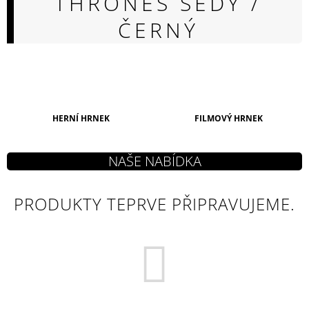
THRONES ŠEDÝ /
A
ČERNÝ
J
Í
T
?
HERNÍ HRNEK
FILMOVÝ HRNEK
HLEDAT
PRODUKTY TEPRVE PŘIPRAVUJEME.
D
O
P
O
R
U
Č
U