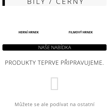
BÍLÝ / ČERNÝ
A
J
Í
T
?
HERNÍ HRNEK
FILMOVÝ HRNEK
HLEDAT
PRODUKTY TEPRVE PŘIPRAVUJEME.
D
O
P
O
R
U
Můžete se ale podívat na ostatní
Č
U