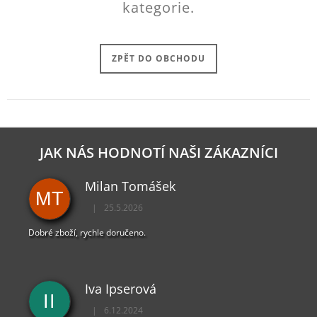
kategorie.
J
E
M
E
ZPĚT DO OBCHODU
PAYDAY
2
KLÍČENKA
LOGO
149
JAK NÁS HODNOTÍ NAŠI ZÁKAZNÍCI
Kč
Milan Tomášek
MT
|
25.5.2026
Hodnocení obchodu je 5 z 5 hvězdiček.
Dobré zboží, rychle doručeno.
Iva Ipserová
II
|
6.12.2024
Hodnocení obchodu je 5 z 5 hvězdiček.