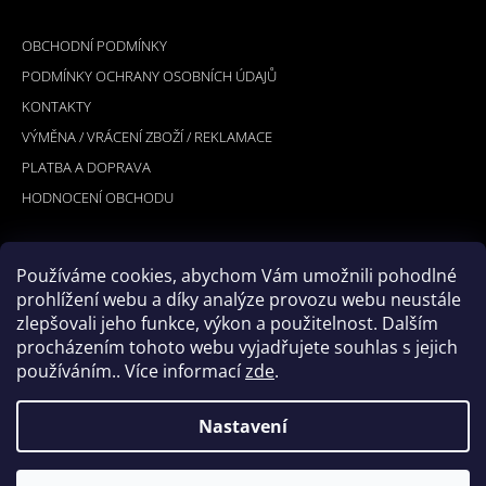
Á
INFORMACE PRO VÁS
P
OBCHODNÍ PODMÍNKY
A
PODMÍNKY OCHRANY OSOBNÍCH ÚDAJŮ
T
KONTAKTY
Í
VÝMĚNA / VRÁCENÍ ZBOŽÍ / REKLAMACE
PLATBA A DOPRAVA
HODNOCENÍ OBCHODU
Používáme cookies, abychom Vám umožnili pohodlné
PŘIJÍMÁME ONLINE PLATBY
prohlížení webu a díky analýze provozu webu neustále
zlepšovali jeho funkce, výkon a použitelnost. Dalším
procházením tohoto webu vyjadřujete souhlas s jejich
používáním.. Více informací
zde
.
Nastavení
© 2026 Hookler. Všechna práva vyhrazena.
Vytvořil Shoptet