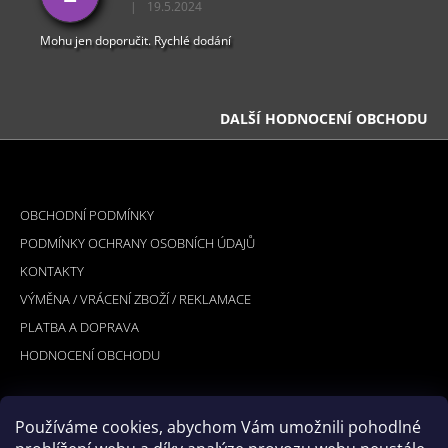
|
19.5.2024
Hodnocení obchodu je 5 z 5 hvězdiček.
Mohu jen doporučit. Rychlé dodání
DALŠÍ HODNOCENÍ OBCHODU
Z
Á
INFORMACE PRO VÁS
P
OBCHODNÍ PODMÍNKY
A
PODMÍNKY OCHRANY OSOBNÍCH ÚDAJŮ
T
KONTAKTY
Í
VÝMĚNA / VRÁCENÍ ZBOŽÍ / REKLAMACE
PLATBA A DOPRAVA
HODNOCENÍ OBCHODU
Používáme cookies, abychom Vám umožnili pohodlné
PŘIJÍMÁME ONLINE PLATBY