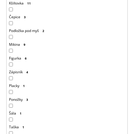
Kšiltovka
11
Čepice
3
Podložka pod myš
2
Mikina
9
Figurka
6
Zápisník
4
Placky
1
Ponožky
3
Šála
1
Taška
1