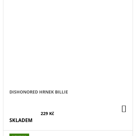
DISHONORED HRNEK BILLIE
DO
KO
229 Kč
SKLADEM