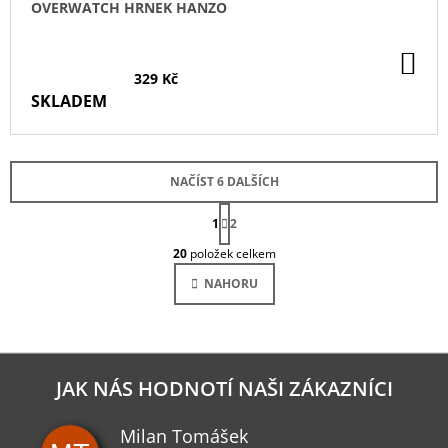
OVERWATCH HRNEK HANZO
DO
KO
329 Kč
SKLADEM
NAČÍST 6 DALŠÍCH
S
1
T
2
O
R
20
položek celkem
Á
V
N
L
NAHORU
K
Á
O
D
V
Á
A
N
C
Í
Í
JAK NÁS HODNOTÍ NAŠI ZÁKAZNÍCI
P
R
V
Milan Tomášek