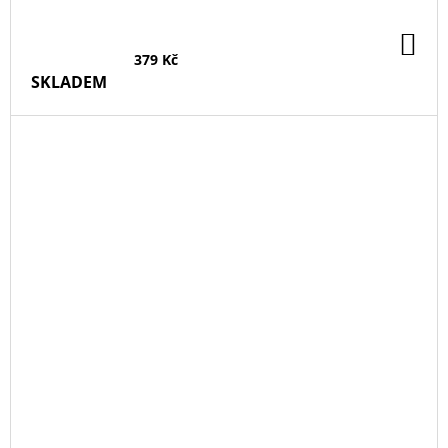
DO
KO
379 Kč
SKLADEM