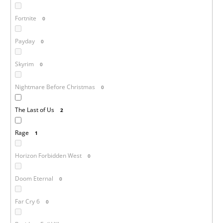
Fortnite
0
Payday
0
Skyrim
0
Nightmare Before Christmas
0
The Last of Us
2
Rage
1
Horizon Forbidden West
0
Doom Eternal
0
Far Cry 6
0