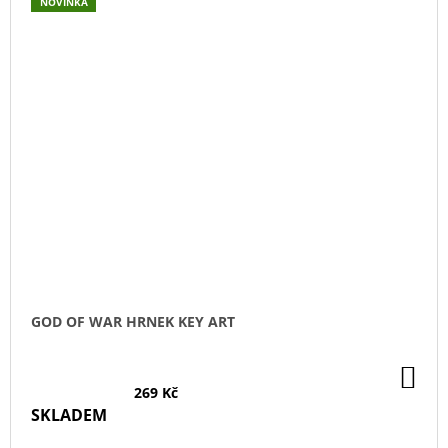
NOVINKA
GOD OF WAR HRNEK KEY ART
DO
KO
269 Kč
SKLADEM