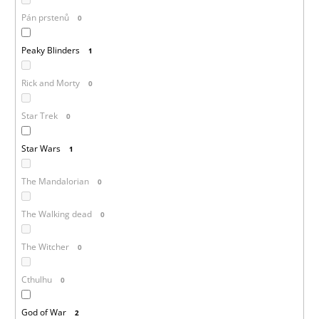
Pán prstenů
0
Peaky Blinders
1
Rick and Morty
0
Star Trek
0
Star Wars
1
The Mandalorian
0
The Walking dead
0
The Witcher
0
Cthulhu
0
God of War
2