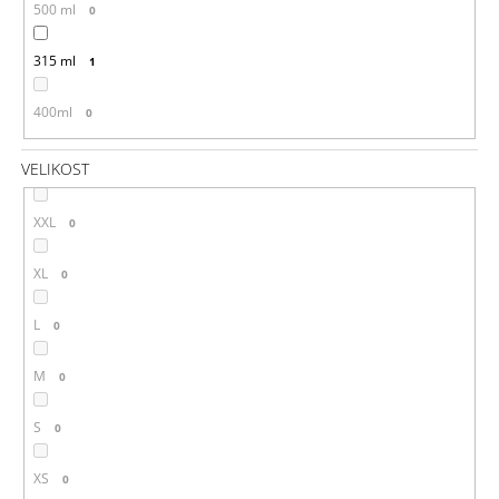
500 ml
0
315 ml
1
400ml
0
VELIKOST
XXL
0
XL
0
L
0
M
0
S
0
XS
0