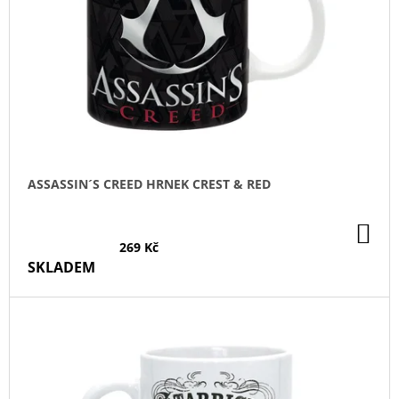
P
R
O
D
U
K
T
Ů
ASSASSIN´S CREED HRNEK CREST & RED
DO
KO
269 Kč
SKLADEM