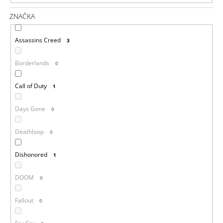
ZNAČKA
Assassins Creed
3
Borderlands
0
Call of Duty
1
Days Gone
0
Deathloop
0
Dishonored
1
DOOM
0
Fallout
0