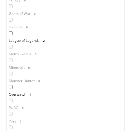
Far Cry
0
Gears of War
0
Half-Life
0
League of Legends
2
Metro Exodus
0
Minecraft
0
Monster Hunter
0
Overwatch
1
PUBG
0
Prey
0