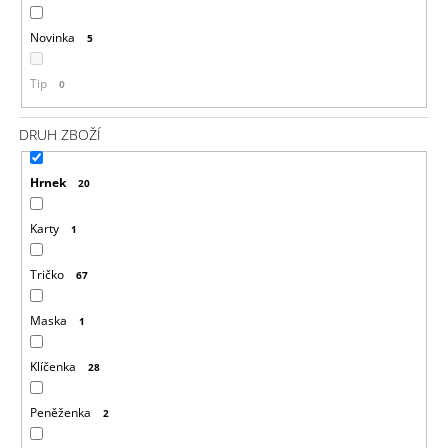
Novinka
5
Tip
0
DRUH ZBOŽÍ
Hrnek
20
Karty
1
Tričko
67
Maska
1
Klíčenka
28
Peněženka
2