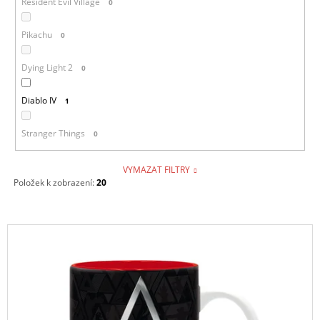
Resident Evil Village
0
Pikachu
0
Dying Light 2
0
Diablo IV
1
Stranger Things
0
VYMAZAT FILTRY
Položek k zobrazení:
20
V
Ý
P
I
S