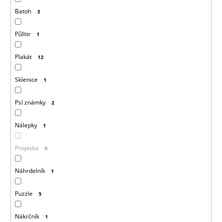
Batoh
3
Půllitr
1
Plakát
12
Sklenice
1
Psí známky
2
Nálepky
1
Propiska
0
Náhrdelník
1
Puzzle
5
Nákrčník
1