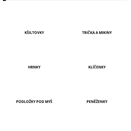
A
J
Í
T
KŠILTOVKY
TRIČKA A MIKINY
?
HRNKY
KLÍČENKY
HLEDAT
D
O
PODLOŽKY POD MYŠ
PENĚŽENKY
P
O
R
U
Č
U