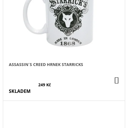
ASSASSIN´S CREED HRNEK STARRICKS
DO
KO
249 Kč
SKLADEM