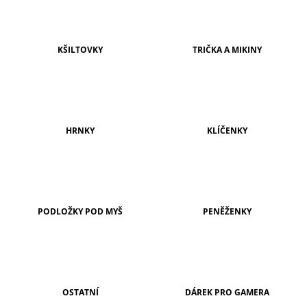
A
J
Í
KŠILTOVKY
TRIČKA A MIKINY
T
?
HRNKY
KLÍČENKY
HLEDAT
PODLOŽKY POD MYŠ
PENĚŽENKY
D
O
P
O
R
U
Č
OSTATNÍ
DÁREK PRO GAMERA
U