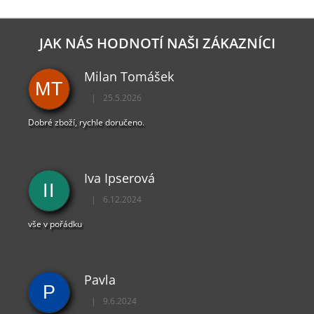
JAK NÁS HODNOTÍ NAŠI ZÁKAZNÍCI
Milan Tomášek
MT
|
25.5.2026
Hodnocení obchodu je 5 z 5 hvězdiček.
Dobré zboží, rychle doručeno.
Iva Ipserová
II
|
6.12.2024
Hodnocení obchodu je 5 z 5 hvězdiček.
vše v pořádku
Pavla
P
|
9.6.2024
Hodnocení obchodu je 5 z 5 hvězdiček.