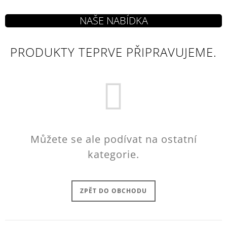
J
E
M
E
PRODUKTY TEPRVE PŘIPRAVUJEME.
ASSASSIN
´S
CREED
HRNEK
CREST
&
RED
269
Kč
Můžete se ale podívat na ostatní
kategorie.
ZPĚT DO OBCHODU