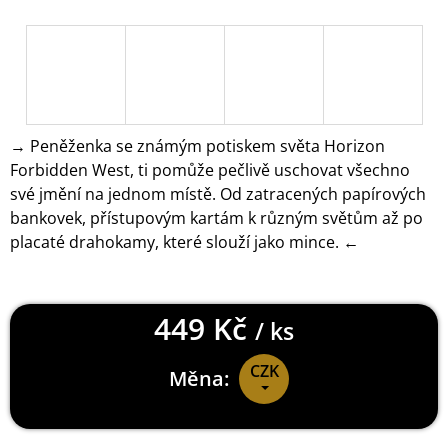
J
E
M
E
DOOM
ETERNAL
→ Peněženka se známým potiskem světa Horizon
TRIČKO
Forbidden West, ti pomůže pečlivě uschovat všechno
UAC
LOGO
své jmění na jednom místě. Od zatracených papírových
GREY
bankovek, přístupovým kartám k různým světům až po
499
placaté drahokamy, které slouží jako mince. ←
Kč
449 Kč
/ ks
CZK
Měna:
Měrná
cena: