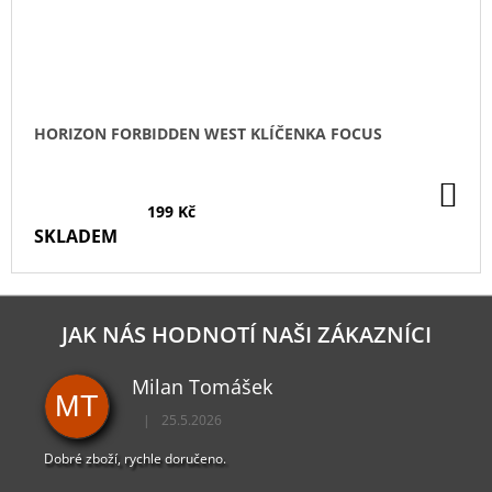
HORIZON FORBIDDEN WEST KLÍČENKA FOCUS
DO
KO
199 Kč
SKLADEM
JAK NÁS HODNOTÍ NAŠI ZÁKAZNÍCI
Milan Tomášek
MT
|
25.5.2026
Hodnocení obchodu je 5 z 5 hvězdiček.
Dobré zboží, rychle doručeno.