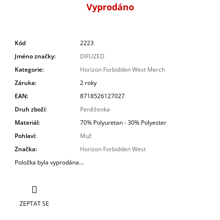
Vyprodáno
Kód
2223
Jméno značky
:
DIFUZED
Kategorie
:
Horizon Forbidden West Merch
Záruka
:
2 roky
EAN
:
8718526127027
Druh zboží
:
Peněženka
Materiál
:
70% Polyuretan - 30% Polyester
Pohlaví
:
Muž
Značka
:
Horizon Forbidden West
Položka byla vyprodána…
ZEPTAT SE