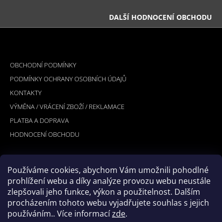
DALŠÍ HODNOCENÍ OBCHODU
Z
Á
INFORMACE PRO VÁS
P
OBCHODNÍ PODMÍNKY
A
PODMÍNKY OCHRANY OSOBNÍCH ÚDAJŮ
T
KONTAKTY
Í
VÝMĚNA / VRÁCENÍ ZBOŽÍ / REKLAMACE
PLATBA A DOPRAVA
HODNOCENÍ OBCHODU
Používáme cookies, abychom Vám umožnili pohodlné
PŘIJÍMÁME ONLINE PLATBY
prohlížení webu a díky analýze provozu webu neustále
zlepšovali jeho funkce, výkon a použitelnost. Dalším
procházením tohoto webu vyjadřujete souhlas s jejich
používáním.. Více informací
zde
.