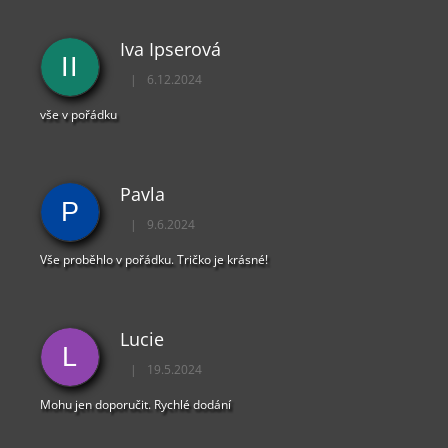
Iva Ipserová
II
|
6.12.2024
Hodnocení obchodu je 5 z 5 hvězdiček.
vše v pořádku
Pavla
P
|
9.6.2024
Hodnocení obchodu je 5 z 5 hvězdiček.
Vše proběhlo v pořádku. Tričko je krásné!
Lucie
L
|
19.5.2024
Hodnocení obchodu je 5 z 5 hvězdiček.
Mohu jen doporučit. Rychlé dodání