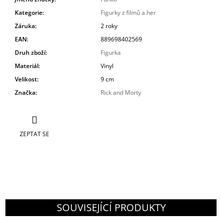
Kategorie
:
Figurky z filmů a her
Záruka
:
2 roky
EAN
:
889698402569
Druh zboží
:
Figurka
Materiál
:
Vinyl
Velikost
:
9 cm
Značka
:
Rick and Morty
ZEPTAT SE
SOUVISEJÍCÍ PRODUKTY