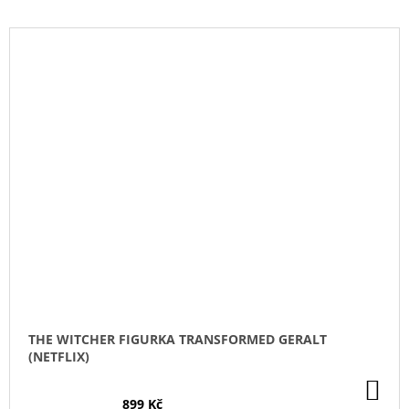
THE WITCHER FIGURKA TRANSFORMED GERALT
(NETFLIX)
DO
KO
899 Kč