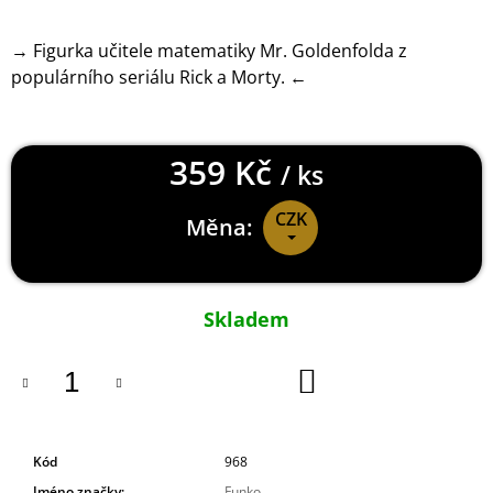
J
E
→ Figurka učitele matematiky Mr. Goldenfolda z
M
populárního seriálu Rick a Morty. ←
E
HORIZON
FORBIDDEN
359 Kč
WEST
/ ks
KLÍČENKA
MAMMOTH
CZK
Měna:
199
Kč
Měrná
cena:
Skladem
DO
KOŠÍKU
Kód
968
Jméno značky
:
Funko