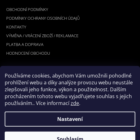
INFORMACE PRO VÁS
P
OBCHODNÍ PODMÍNKY
A
PODMÍNKY OCHRANY OSOBNÍCH ÚDAJŮ
T
KONTAKTY
Í
VÝMĚNA / VRÁCENÍ ZBOŽÍ / REKLAMACE
PLATBA A DOPRAVA
HODNOCENÍ OBCHODU
Používáme cookies, abychom Vám umožnili pohodlné
PŘIJÍMÁME ONLINE PLATBY
prohlížení webu a díky analýze provozu webu neustále
zlepšovali jeho funkce, výkon a použitelnost. Dalším
procházením tohoto webu vyjadřujete souhlas s jejich
používáním.. Více informací
zde
.
Nastavení
© 2026 Hookler. Všechna práva vyhrazena.
Vytvořil Shoptet
Souhlasím
Upravit nastavení cookies