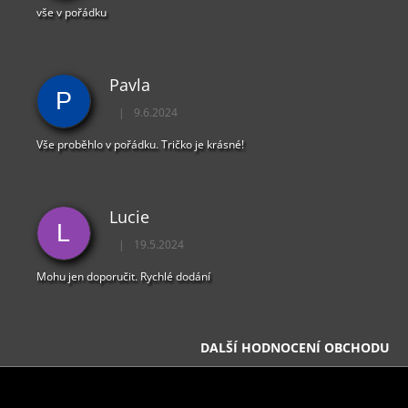
vše v pořádku
Pavla
P
|
9.6.2024
Hodnocení obchodu je 5 z 5 hvězdiček.
Vše proběhlo v pořádku. Tričko je krásné!
Lucie
L
|
19.5.2024
Hodnocení obchodu je 5 z 5 hvězdiček.
Mohu jen doporučit. Rychlé dodání
DALŠÍ HODNOCENÍ OBCHODU
Z
Á