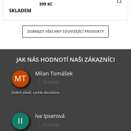
KO
399 Kč
SKLADEM
ZOBRAZIT VŠECHNY SOUVISEJÍCÍ PRODUKTY
JAK NÁS HODNOTÍ NAŠI ZÁKAZNÍCI
Milan Tomášek
MT
|
25.5.2026
Hodnocení obchodu je 5 z 5 hvězdiček.
Dobré zboží, rychle doručeno.
Iva Ipserová
II
|
6.12.2024
Hodnocení obchodu je 5 z 5 hvězdiček.