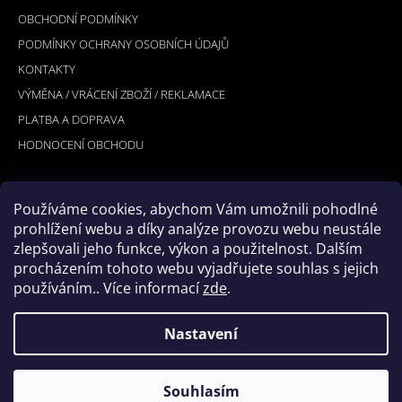
P
OBCHODNÍ PODMÍNKY
A
PODMÍNKY OCHRANY OSOBNÍCH ÚDAJŮ
T
KONTAKTY
Í
VÝMĚNA / VRÁCENÍ ZBOŽÍ / REKLAMACE
PLATBA A DOPRAVA
HODNOCENÍ OBCHODU
Používáme cookies, abychom Vám umožnili pohodlné
PŘIJÍMÁME ONLINE PLATBY
prohlížení webu a díky analýze provozu webu neustále
zlepšovali jeho funkce, výkon a použitelnost. Dalším
procházením tohoto webu vyjadřujete souhlas s jejich
používáním.. Více informací
zde
.
Nastavení
© 2026 Hookler. Všechna práva vyhrazena.
Vytvořil Shoptet
Souhlasím
Upravit nastavení cookies