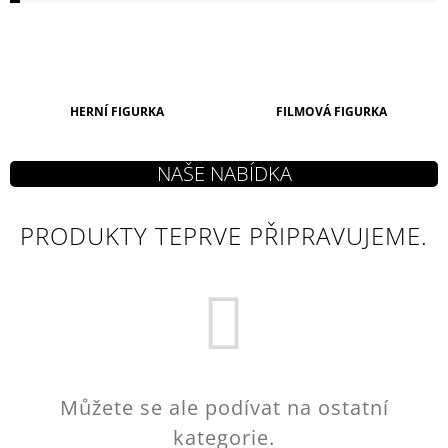
A
J
Í
T
HERNÍ FIGURKA
FILMOVÁ FIGURKA
?
PRODUKTY TEPRVE PŘIPRAVUJEME.
HLEDAT
D
O
P
O
R
Můžete se ale podívat na ostatní
U
Č
kategorie.
U