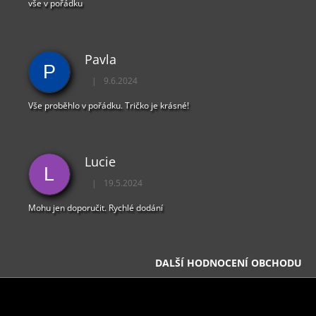
vše v pořádku
Pavla
P
|
9.6.2024
Hodnocení obchodu je 5 z 5 hvězdiček.
Vše proběhlo v pořádku. Tričko je krásné!
Lucie
L
|
19.5.2024
Hodnocení obchodu je 5 z 5 hvězdiček.
Mohu jen doporučit. Rychlé dodání
DALŠÍ HODNOCENÍ OBCHODU
Z
Á
INFORMACE PRO VÁS