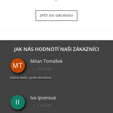
J
E
M
ZPĚT DO OBCHODU
E
DYING
LIGHT
2
TRIČKO
CALDWELL
JAK NÁS HODNOTÍ NAŠI ZÁKAZNÍCI
RED
449
Milan Tomášek
Kč
MT
|
25.5.2026
Hodnocení obchodu je 5 z 5 hvězdiček.
Dobré zboží, rychle doručeno.
Iva Ipserová
II
|
6.12.2024
Hodnocení obchodu je 5 z 5 hvězdiček.