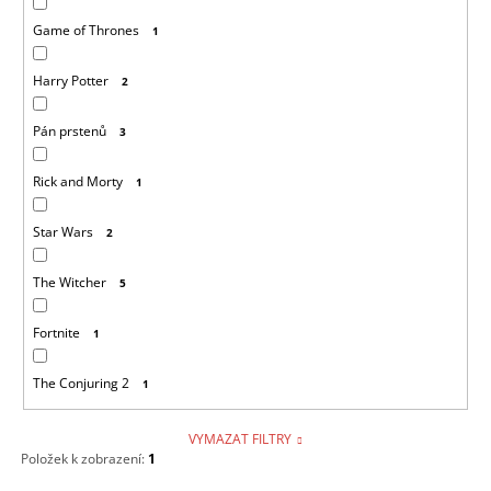
Game of Thrones
1
Harry Potter
2
Pán prstenů
3
Rick and Morty
1
Star Wars
2
The Witcher
5
Fortnite
1
The Conjuring 2
1
VYMAZAT FILTRY
Položek k zobrazení:
1