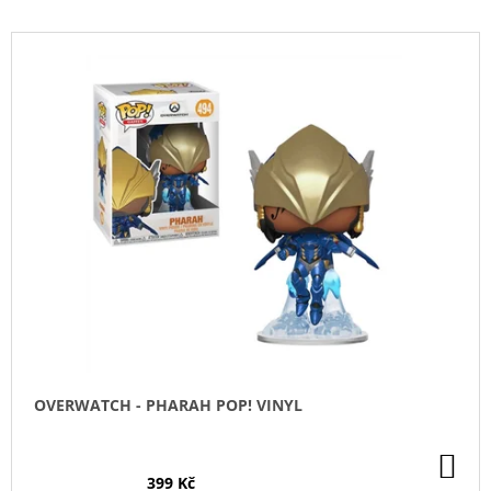
V
Ý
P
I
S
P
R
O
D
U
K
T
Ů
OVERWATCH - PHARAH POP! VINYL
DO
KO
399 Kč