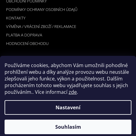
OBCHODNÍ PODMÍNKY
A
PODMÍNKY OCHRANY OSOBNÍCH ÚDAJŮ
T
KONTAKTY
Í
VÝMĚNA / VRÁCENÍ ZBOŽÍ / REKLAMACE
PLATBA A DOPRAVA
HODNOCENÍ OBCHODU
Používáme cookies, abychom Vám umožnili pohodlné
PŘIJÍMÁME ONLINE PLATBY
prohlížení webu a díky analýze provozu webu neustále
zlepšovali jeho funkce, výkon a použitelnost. Dalším
procházením tohoto webu vyjadřujete souhlas s jejich
používáním.. Více informací
zde
.
Nastavení
© 2026 Hookler. Všechna práva vyhrazena.
Vytvořil Shoptet
Souhlasím
Upravit nastavení cookies