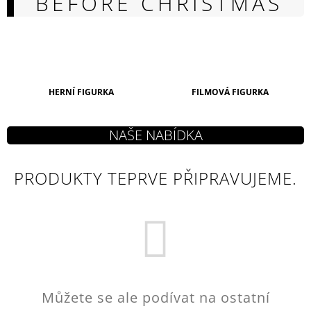
BEFORE CHRISTMAS
A
J
Í
T
?
HERNÍ FIGURKA
FILMOVÁ FIGURKA
HLEDAT
PRODUKTY TEPRVE PŘIPRAVUJEME.
D
O
P
O
R
U
Můžete se ale podívat na ostatní
Č
U