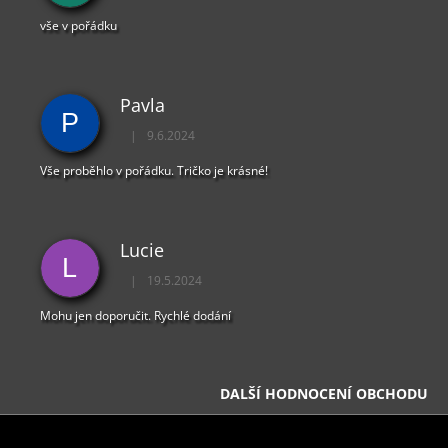
vše v pořádku
Pavla
P
|
9.6.2024
Hodnocení obchodu je 5 z 5 hvězdiček.
Vše proběhlo v pořádku. Tričko je krásné!
Lucie
L
|
19.5.2024
Hodnocení obchodu je 5 z 5 hvězdiček.
Mohu jen doporučit. Rychlé dodání
DALŠÍ HODNOCENÍ OBCHODU
Z