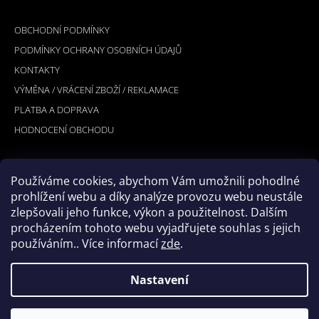
Á
INFORMACE PRO VÁS
P
OBCHODNÍ PODMÍNKY
A
PODMÍNKY OCHRANY OSOBNÍCH ÚDAJŮ
T
KONTAKTY
Í
VÝMĚNA / VRÁCENÍ ZBOŽÍ / REKLAMACE
PLATBA A DOPRAVA
HODNOCENÍ OBCHODU
Používáme cookies, abychom Vám umožnili pohodlné
PŘIJÍMÁME ONLINE PLATBY
prohlížení webu a díky analýze provozu webu neustále
zlepšovali jeho funkce, výkon a použitelnost. Dalším
procházením tohoto webu vyjadřujete souhlas s jejich
používáním.. Více informací
zde
.
Nastavení
© 2026 Hookler. Všechna práva vyhrazena.
Vytvořil Shoptet