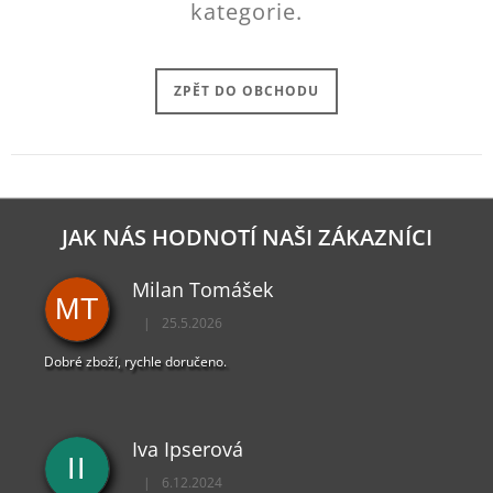
kategorie.
J
E
M
E
ZPĚT DO OBCHODU
DYING
LIGHT
2
TRIČKO
CALDWELL
RED
JAK NÁS HODNOTÍ NAŠI ZÁKAZNÍCI
449
Kč
Milan Tomášek
MT
|
25.5.2026
Hodnocení obchodu je 5 z 5 hvězdiček.
Dobré zboží, rychle doručeno.
Iva Ipserová
II
|
6.12.2024
Hodnocení obchodu je 5 z 5 hvězdiček.