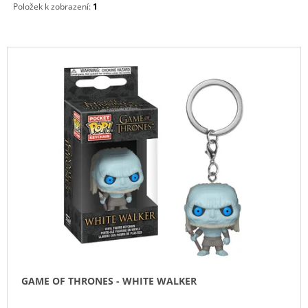
Položek k zobrazení:
1
V
Ý
P
I
S
P
R
O
D
U
K
T
Ů
GAME OF THRONES - WHITE WALKER