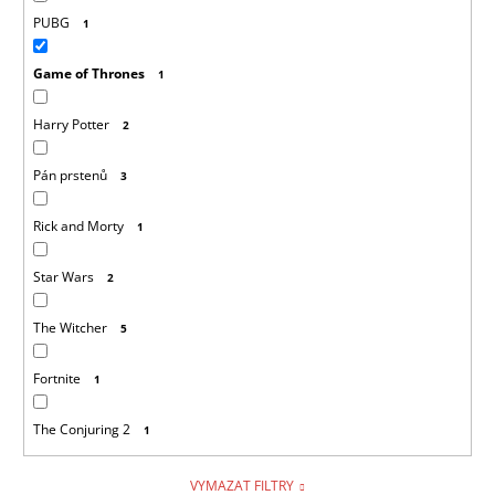
PUBG
1
Game of Thrones
1
Harry Potter
2
Pán prstenů
3
Rick and Morty
1
Star Wars
2
The Witcher
5
Fortnite
1
The Conjuring 2
1
VYMAZAT FILTRY