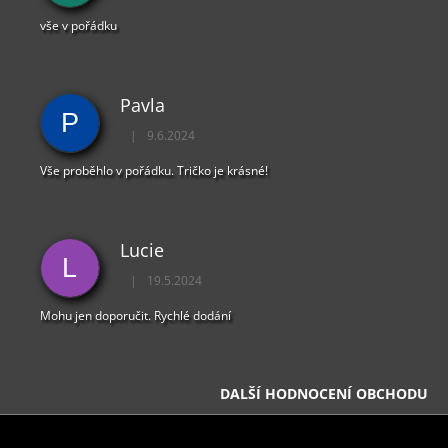
S
U
vše v pořádku
Pavla
P
|
9.6.2024
Hodnocení obchodu je 5 z 5 hvězdiček.
Vše proběhlo v pořádku. Tričko je krásné!
Lucie
L
|
19.5.2024
Hodnocení obchodu je 5 z 5 hvězdiček.
Mohu jen doporučit. Rychlé dodání
DALŠÍ HODNOCENÍ OBCHODU
Z