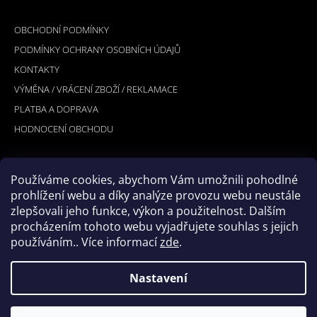
Á
INFORMACE PRO VÁS
P
OBCHODNÍ PODMÍNKY
A
PODMÍNKY OCHRANY OSOBNÍCH ÚDAJŮ
T
KONTAKTY
Í
VÝMĚNA / VRÁCENÍ ZBOŽÍ / REKLAMACE
PLATBA A DOPRAVA
HODNOCENÍ OBCHODU
Používáme cookies, abychom Vám umožnili pohodlné
PŘIJÍMÁME ONLINE PLATBY
prohlížení webu a díky analýze provozu webu neustále
zlepšovali jeho funkce, výkon a použitelnost. Dalším
procházením tohoto webu vyjadřujete souhlas s jejich
používáním.. Více informací
zde
.
Nastavení
© 2026 Hookler. Všechna práva vyhrazena.
Vytvořil Shoptet