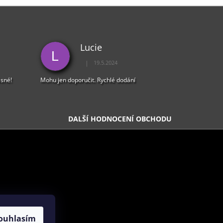
Lucie
L
|
19.5.2024
5 z 5 hvězdiček.
Hodnocení obchodu je 5 z 5 hvězdiček.
ásné!
Mohu jen doporučit. Rychlé dodání
DALŠÍ HODNOCENÍ OBCHODU
ouhlasím