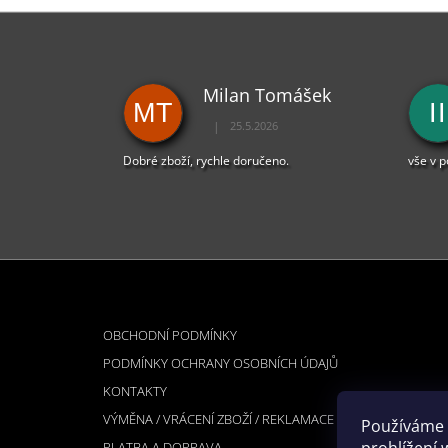
Milan Tomášek
MT
II
|
25.5.2026
Hodnocení obchodu je 5 z 5 hvězdiček.
Dobré zboží, rychle doručeno.
vše v 
Z
Á
INFORMACE PRO VÁS
P
OBCHODNÍ PODMÍNKY
A
PODMÍNKY OCHRANY OSOBNÍCH ÚDAJŮ
T
KONTAKTY
Í
VÝMĚNA / VRÁCENÍ ZBOŽÍ / REKLAMACE
Používáme 
PLATBA A DOPRAVA