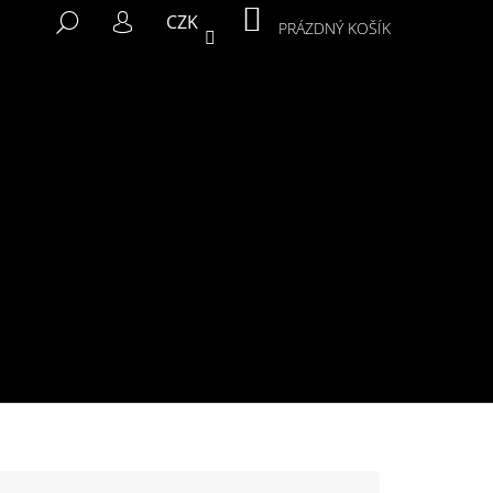
NÁKUPNÍ
HLEDAT
CZK
KOŠÍK
PRÁZDNÝ KOŠÍK
PŘIHLÁŠENÍ
Následující
MIKINA MURALS