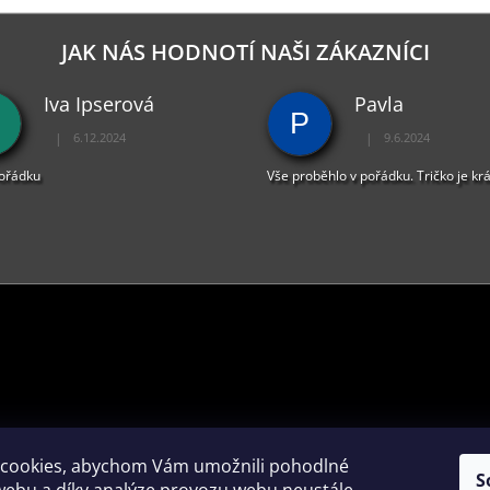
JAK NÁS HODNOTÍ NAŠI ZÁKAZNÍCI
Iva Ipserová
Pavla
P
|
|
6.12.2024
9.6.2024
Hodnocení obchodu je 5 z 5 hvězdiček.
Hodnocení obchodu je 
pořádku
Vše proběhlo v pořádku. Tričko je kr
PŘIJÍMÁME ONLINE PLATBY
cookies, abychom Vám umožnili pohodlné
S