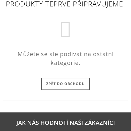
PRODUKTY TEPRVE PŘIPRAVUJEME.
A
J
Í
T
?
Můžete se ale podívat na ostatní
kategorie.
HLEDAT
ZPĚT DO OBCHODU
D
O
P
O
R
U
JAK NÁS HODNOTÍ NAŠI ZÁKAZNÍCI
Č
U