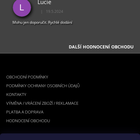
Lucie
L
|
19.5.2024
Hodnocení obchodu je 5 z 5 hvězdiček.
Mohu jen doporučit. Rychlé dodání
DALŠÍ HODNOCENÍ OBCHODU
Z
Á
INFORMACE PRO VÁS
P
OBCHODNÍ PODMÍNKY
A
PODMÍNKY OCHRANY OSOBNÍCH ÚDAJŮ
T
KONTAKTY
Í
VÝMĚNA / VRÁCENÍ ZBOŽÍ / REKLAMACE
PLATBA A DOPRAVA
HODNOCENÍ OBCHODU