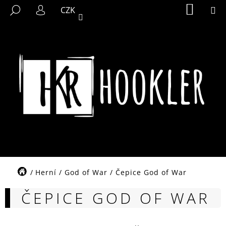
K
Přejít
NÁKUP
M
HLEDAT
CZK
KOŠÍK
na
O
PŘIHLÁŠENÍ
ZPĚT
ZPĚT
obsah
Š
Í
C
K
O
P
O
T
Ř
E
B
U
J
Domů
Herní
/
God of War
/
Čepice God of War
E
ČEPICE GOD OF WAR
T
E
N