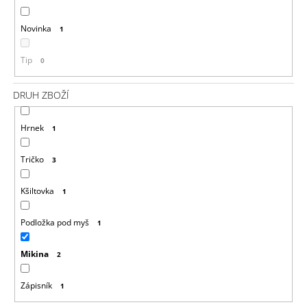
Ů
J
E
Novinka
1
M
E
Tip
0
DYING
LIGHT
DRUH ZBOŽÍ
2
MIKINA
MURALS
Hrnek
1
999
Kč
Tričko
3
Kšiltovka
1
Podložka pod myš
1
Mikina
2
Zápisník
1