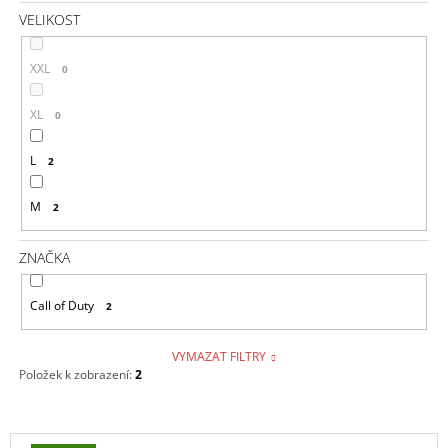
VELIKOST
XXL
0
XL
0
L
2
M
2
ZNAČKA
Call of Duty
2
VYMAZAT FILTRY
Položek k zobrazení:
2
V