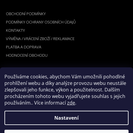
Á
INFORMACE PRO VÁS
P
OBCHODNÍ PODMÍNKY
A
PODMÍNKY OCHRANY OSOBNÍCH ÚDAJŮ
T
KONTAKTY
Í
VÝMĚNA / VRÁCENÍ ZBOŽÍ / REKLAMACE
PLATBA A DOPRAVA
HODNOCENÍ OBCHODU
Používáme cookies, abychom Vám umožnili pohodlné
PŘIJÍMÁME ONLINE PLATBY
prohlížení webu a díky analýze provozu webu neustále
zlepšovali jeho funkce, výkon a použitelnost. Dalším
procházením tohoto webu vyjadřujete souhlas s jejich
používáním.. Více informací
zde
.
Nastavení
© 2026 Hookler. Všechna práva vyhrazena.
Vytvořil Shoptet