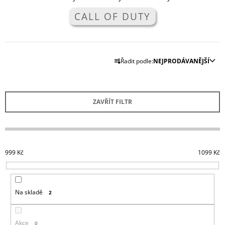
A
CALL OF DUTY
J
Í
T
Ř
Řadit podle:
NEJPRODÁVANĚJŠÍ
?
A
Z
E
ZAVŘÍT FILTR
N
HLEDAT
Í
P
R
999
Kč
1099
Kč
D
O
O
D
P
U
O
Na skladě
2
R
K
U
T
Č
U
Akce
0