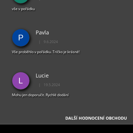
Hodnocení obchodu je 5 z 5 hvězdiček.
S
U
vše v pořádku
Pavla
P
|
9.6.2024
Hodnocení obchodu je 5 z 5 hvězdiček.
Vše proběhlo v pořádku. Tričko je krásné!
Lucie
L
|
19.5.2024
Hodnocení obchodu je 5 z 5 hvězdiček.
Mohu jen doporučit. Rychlé dodání
DALŠÍ HODNOCENÍ OBCHODU
Z