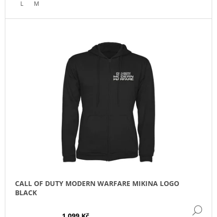
L
M
CALL OF DUTY MODERN WARFARE MIKINA LOGO
BLACK
DE
1 099 Kč