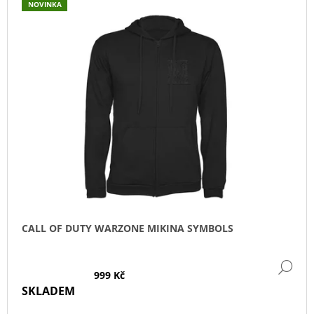
NOVINKA
Ý
P
I
S
P
R
O
D
U
K
T
Ů
CALL OF DUTY WARZONE MIKINA SYMBOLS
DE
999 Kč
SKLADEM