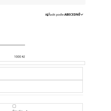
999 Kč
Ř
Řadit podle:
ABECEDNĚ
A
Z
E
N
Í
P
R
1000
Kč
O
D
U
K
T
Ů