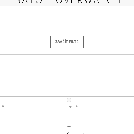
RED
269 Kč
ZAVŘÍT FILTR
Tip
0
0