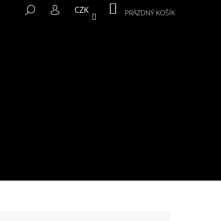
NÁKUPNÍ
HLEDAT
CZK
KOŠÍK
PRÁZDNÝ KOŠÍK
PŘIHLÁŠENÍ
Následující
MIKINA MURALS