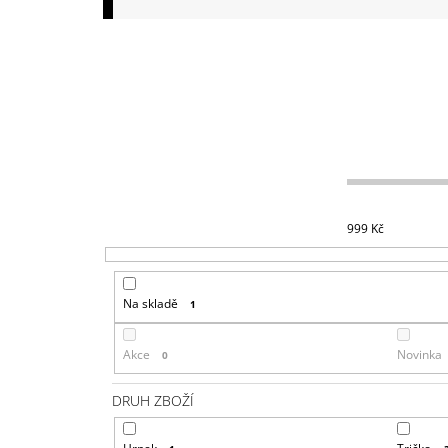
149 Kč
999
Kč
Na skladě
1
Akce
Novinka
0
DRUH ZBOŽÍ