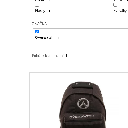
Hrnek
Tričko
1
Placky
Ponožky
1
ZNAČKA
Overwatch
1
Položek k zobrazení:
1
V
Ý
P
I
S
P
R
O